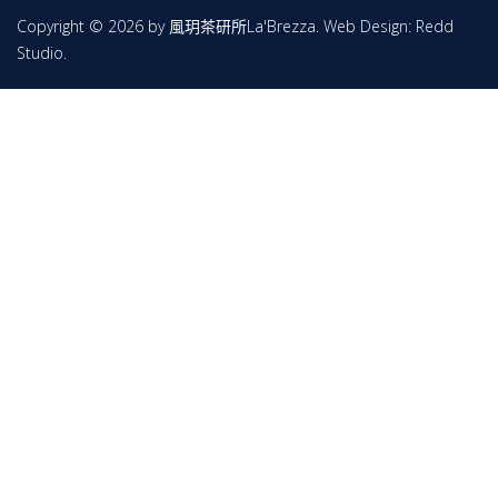
Copyright © 2026 by 風玥茶研所La'Brezza. Web Design:
Redd
Studio
.