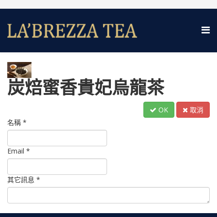
炭焙蜜香貴妃烏龍茶
OK
取消
名稱
*
Email
*
其它訊息
*